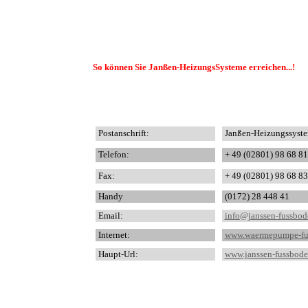
So können Sie Janßen-HeizungsSysteme erreichen...!
Postanschrift:
Janßen-Heizungssyste
Telefon:
+ 49 (02801) 98 68 81
Fax:
+ 49 (02801) 98 68 83
Handy
(0172) 28 448 41
Email:
info@janssen-fussbo
Internet:
www.waermepumpe-fu
Haupt-Url:
www.janssen-fussbod