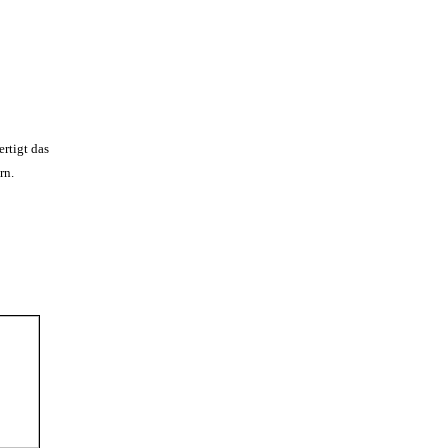
ertigt das
rn.