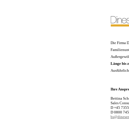
Die Firma D
Familienun
Außergewöhn
Länge bis z
Ausführlich
Ihre Anspr
Bettina Sch
Sales Consu
D +45 7355
D 0800 745
bs@dinesen