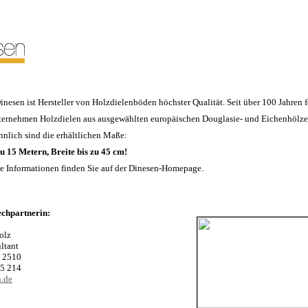
inesen ist Hersteller von Holzdielenböden höchster Qualität. Seit über 100 Jahren f
ternehmen Holzdielen aus ausgewählten europäischen Douglasie- und Eichenhölze
lich sind die erhältlichen Maße:
u 15 Metern, Breite bis zu 45 cm!
e Informationen finden Sie auf der Dinesen-Homepage.
echpartnerin:
olz
ltant
 2510
5 214
.de