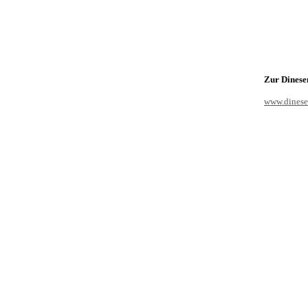
Zur Dines
www.dinese