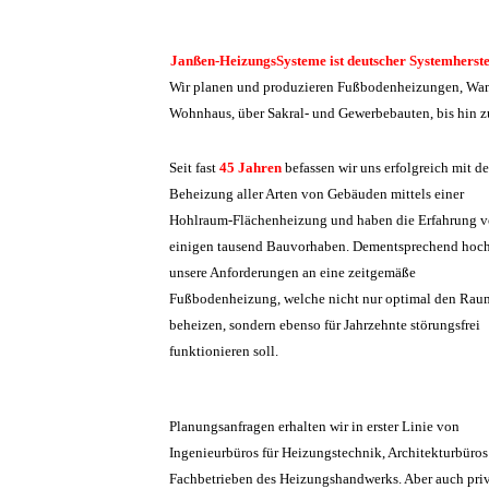
Janßen-HeizungsSysteme ist deutscher Systemherst
Wir planen und produzieren Fußbodenheizungen, Wa
Wohnhaus, über Sakral- und Gewerbebauten, bis hin zu
Seit fast
45 Jahren
befassen wir uns erfolgreich mit de
Beheizung aller Arten von Gebäuden mittels einer
Hohlraum-Flächenheizung und haben die Erfahrung 
einigen tausend Bauvorhaben. Dementsprechend hoch
unsere Anforderungen an eine zeitgemäße
Fußbodenheizung, welche nicht nur optimal den Rau
beheizen, sondern ebenso für Jahrzehnte störungsfrei
funktionieren soll.
Planungsanfragen erhalten wir in erster Linie von
Ingenieurbüros für Heizungstechnik, Architekturbüro
Fachbetrieben des Heizungshandwerks. Aber auch pri